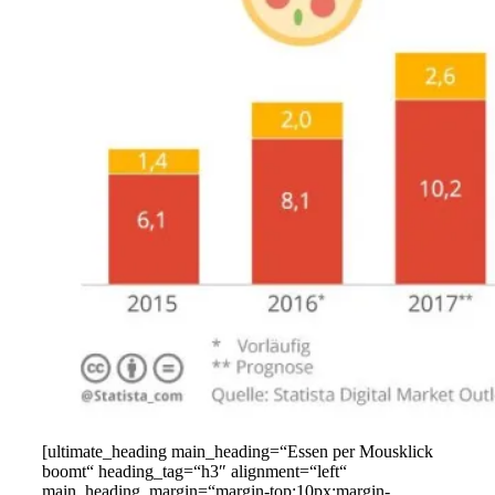
[ultimate_heading main_heading=“Essen per Mousklick
boomt“ heading_tag=“h3″ alignment=“left“
main_heading_margin=“margin-top:10px;margin-