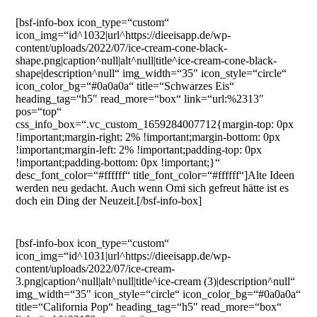
[bsf-info-box icon_type=“custom“
icon_img=“id^1032|url^https://dieeisapp.de/wp-
content/uploads/2022/07/ice-cream-cone-black-
shape.png|caption^null|alt^null|title^ice-cream-cone-black-
shape|description^null“ img_width=“35″ icon_style=“circle“
icon_color_bg=“#0a0a0a“ title=“Schwarzes Eis“
heading_tag=“h5″ read_more=“box“ link=“url:%2313″
pos=“top“
css_info_box=“.vc_custom_1659284007712{margin-top: 0px
!important;margin-right: 2% !important;margin-bottom: 0px
!important;margin-left: 2% !important;padding-top: 0px
!important;padding-bottom: 0px !important;}“
desc_font_color=“#ffffff“ title_font_color=“#ffffff“]Alte Ideen
werden neu gedacht. Auch wenn Omi sich gefreut hätte ist es
doch ein Ding der Neuzeit.[/bsf-info-box]
[bsf-info-box icon_type=“custom“
icon_img=“id^1031|url^https://dieeisapp.de/wp-
content/uploads/2022/07/ice-cream-
3.png|caption^null|alt^null|title^ice-cream (3)|description^null“
img_width=“35″ icon_style=“circle“ icon_color_bg=“#0a0a0a“
title=“California Pop“ heading_tag=“h5″ read_more=“box“