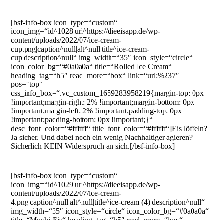
[bsf-info-box icon_type=“custom“
icon_img=“id^1028|url^https://dieeisapp.de/wp-
content/uploads/2022/07/ice-cream-
cup.png|caption^null|alt^null|title^ice-cream-
cup|description^null“ img_width=“35″ icon_style=“circle“
icon_color_bg=“#0a0a0a“ title=“Rolled Ice Cream“
heading_tag=“h5″ read_more=“box“ link=“url:%237″
pos=“top“
css_info_box=“.vc_custom_1659283958219{margin-top: 0px
!important;margin-right: 2% !important;margin-bottom: 0px
!important;margin-left: 2% !important;padding-top: 0px
!important;padding-bottom: 0px !important;}“
desc_font_color=“#ffffff“ title_font_color=“#ffffff“]Eis löffeln?
Ja sicher. Und dabei noch ein wenig Nachhaltiger agieren?
Sicherlich KEIN Widerspruch an sich.[/bsf-info-box]
[bsf-info-box icon_type=“custom“
icon_img=“id^1029|url^https://dieeisapp.de/wp-
content/uploads/2022/07/ice-cream-
4.png|caption^null|alt^null|title^ice-cream (4)|description^null“
img_width=“35″ icon_style=“circle“ icon_color_bg=“#0a0a0a“
title=“Mochi-Eis“ heading_tag=“h5″ read_more=“box“