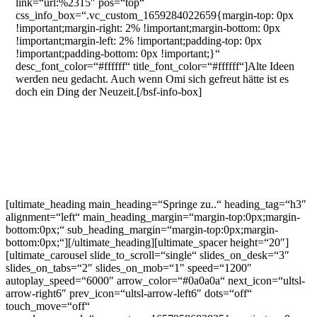
link=“url:%2315″ pos=“top“
css_info_box=“.vc_custom_1659284022659{margin-top: 0px
!important;margin-right: 2% !important;margin-bottom: 0px
!important;margin-left: 2% !important;padding-top: 0px
!important;padding-bottom: 0px !important;}“
desc_font_color=“#ffffff“ title_font_color=“#ffffff“]Alte Ideen
werden neu gedacht. Auch wenn Omi sich gefreut hätte ist es
doch ein Ding der Neuzeit.[/bsf-info-box]
[ultimate_heading main_heading=“Springe zu..“ heading_tag=“h3″
alignment=“left“ main_heading_margin=“margin-top:0px;margin-
bottom:0px;“ sub_heading_margin=“margin-top:0px;margin-
bottom:0px;“][/ultimate_heading][ultimate_spacer height=“20″]
[ultimate_carousel slide_to_scroll=“single“ slides_on_desk=“3″
slides_on_tabs=“2″ slides_on_mob=“1″ speed=“1200″
autoplay_speed=“6000″ arrow_color=“#0a0a0a“ next_icon=“ultsl-
arrow-right6″ prev_icon=“ultsl-arrow-left6″ dots=“off“
touch_move=“off“