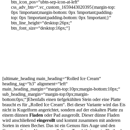
btn_icon_pos=“ubtn-sep-icon-at-left“
css_adv_btn=“.vc_custom_1659443020395{margin-top:
0px !important;margin-bottom: 0px !important;padding-
top: 0px !important;padding-bottom: 0px !important;}“
btn_line_height=“desktop:26px;“
btn_font_size=“desktop:16px;“]
[ultimate_heading main_heading=“Rolled Ice Cream“
heading_tag=“h3″ alignment=“left“
main_heading_margin=“margin-top:10px;margin-bottom:10px;“
sub_heading_margin=“margin-top:0px;margin-
bottom:0px;“]Ebenfalls einen tiefgekühlten Stein oder eine Platte
braucht es für „Rolled Ice Cream“. Bei dieser Variante wird das Eis
nicht in Kugelform angerichtet, sondern auf der eiskalten Platte zu
einem dünnen
Fladen
oder Pad ausgerollt. Dieser dünne Fladen
wird anschließend
eingerollt
und kommt zusammen mit anderen
Sorten in einen Becher. Das ist ein Genuss fürs Auge und den