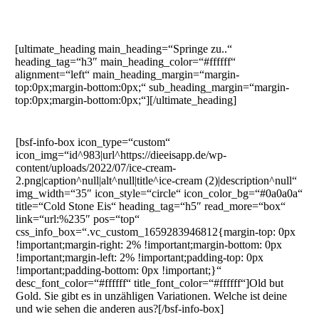
[ultimate_heading main_heading=“Springe zu..“
heading_tag=“h3″ main_heading_color=“#ffffff“
alignment=“left“ main_heading_margin=“margin-
top:0px;margin-bottom:0px;“ sub_heading_margin=“margin-
top:0px;margin-bottom:0px;“][/ultimate_heading]
[bsf-info-box icon_type=“custom“
icon_img=“id^983|url^https://dieeisapp.de/wp-
content/uploads/2022/07/ice-cream-
2.png|caption^null|alt^null|title^ice-cream (2)|description^null“
img_width=“35″ icon_style=“circle“ icon_color_bg=“#0a0a0a“
title=“Cold Stone Eis“ heading_tag=“h5″ read_more=“box“
link=“url:%235″ pos=“top“
css_info_box=“.vc_custom_1659283946812{margin-top: 0px
!important;margin-right: 2% !important;margin-bottom: 0px
!important;margin-left: 2% !important;padding-top: 0px
!important;padding-bottom: 0px !important;}“
desc_font_color=“#ffffff“ title_font_color=“#ffffff“]Old but
Gold. Sie gibt es in unzähligen Variationen. Welche ist deine
und wie sehen die anderen aus?[/bsf-info-box]