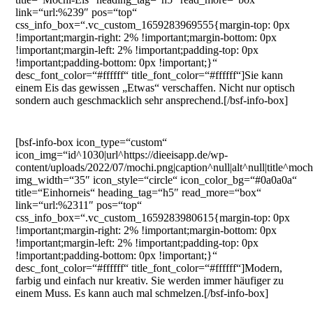
link=“url:%239″ pos=“top“
css_info_box=“.vc_custom_1659283969555{margin-top: 0px
!important;margin-right: 2% !important;margin-bottom: 0px
!important;margin-left: 2% !important;padding-top: 0px
!important;padding-bottom: 0px !important;}“
desc_font_color=“#ffffff“ title_font_color=“#ffffff“]Sie kann
einem Eis das gewissen „Etwas“ verschaffen. Nicht nur optisch
sondern auch geschmacklich sehr ansprechend.[/bsf-info-box]
[bsf-info-box icon_type=“custom“
icon_img=“id^1030|url^https://dieeisapp.de/wp-
content/uploads/2022/07/mochi.png|caption^null|alt^null|title^moch
img_width=“35″ icon_style=“circle“ icon_color_bg=“#0a0a0a“
title=“Einhorneis“ heading_tag=“h5″ read_more=“box“
link=“url:%2311″ pos=“top“
css_info_box=“.vc_custom_1659283980615{margin-top: 0px
!important;margin-right: 2% !important;margin-bottom: 0px
!important;margin-left: 2% !important;padding-top: 0px
!important;padding-bottom: 0px !important;}“
desc_font_color=“#ffffff“ title_font_color=“#ffffff“]Modern,
farbig und einfach nur kreativ. Sie werden immer häufiger zu
einem Muss. Es kann auch mal schmelzen.[/bsf-info-box]