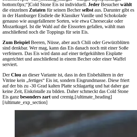
bottom:0px;“]Cold Stone Eis ist individuell.
Jeder
Besucher
wählt
die einzelnen
Zutaten
für seinen Becher
selbst
aus. Darunter gibt es
in der Hamburger Eisdiele die Klassiker Vanille und Schokolade
genauso wie ausgefallenere Sorten, wie etwa Cheesecake oder
Mozartkugel. Ist die Wahl auf die Eissorten gefallen, wählt man
anschließend noch die Toppings für sein Eis.
Zum Beispiel
Beeren, Nüsse, aber auch Chili oder Gewürzblüten
sind denkbar. Wer mag, kann das Eis danach noch mit einer Soße
verfeinern. Das Eis wird dann auf einer tiefgekühlten Eisplatte
angerichtet und anschließend in einem Becher oder einer Waffel
serviert.
Der
Clou
an dieser Variante ist, dass in den Eisbehältern in der
Vitrine kein „fertiges“ Eis ist, sondern Eisgrundmasse. Diese friert
auf der bis zu -30 Grad kalten Platte schlagartig und hat daher gar
keine Zeit, Eiskristalle zu bilden. Daher schmeckt das Cold Stone
Eis ganz
besonders zart
und cremig.[/ultimate_heading]
[/ultimate_exp_section]