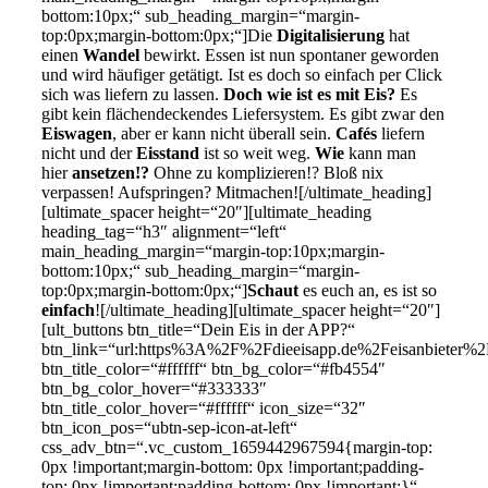
bottom:10px;“ sub_heading_margin=“margin-
top:0px;margin-bottom:0px;“]Die
Digitalisierung
hat
einen
Wandel
bewirkt. Essen ist nun spontaner geworden
und wird häufiger getätigt. Ist es doch so einfach per Click
sich was liefern zu lassen.
Doch wie ist es mit Eis?
Es
gibt kein flächendeckendes Liefersystem. Es gibt zwar den
Eiswagen
, aber er kann nicht überall sein.
Cafés
liefern
nicht und der
Eisstand
ist so weit weg.
Wie
kann man
hier
ansetzen!?
Ohne zu komplizieren!? Bloß nix
verpassen! Aufspringen? Mitmachen![/ultimate_heading]
[ultimate_spacer height=“20″][ultimate_heading
heading_tag=“h3″ alignment=“left“
main_heading_margin=“margin-top:10px;margin-
bottom:10px;“ sub_heading_margin=“margin-
top:0px;margin-bottom:0px;“]
Schaut
es euch an, es ist so
einfach
![/ultimate_heading][ultimate_spacer height=“20″]
[ult_buttons btn_title=“Dein Eis in der APP?“
btn_link=“url:https%3A%2F%2Fdieeisapp.de%2Feisanbieter%
btn_title_color=“#ffffff“ btn_bg_color=“#fb4554″
btn_bg_color_hover=“#333333″
btn_title_color_hover=“#ffffff“ icon_size=“32″
btn_icon_pos=“ubtn-sep-icon-at-left“
css_adv_btn=“.vc_custom_1659442967594{margin-top:
0px !important;margin-bottom: 0px !important;padding-
top: 0px !important;padding-bottom: 0px !important;}“