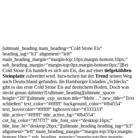
[ultimate_heading main_heading=“Cold Stone Eis“
heading_tag=“h3″ alignment=“left“
main_heading_margin=“margin-top:10px;margin-bottom:10px;“
sub_heading_margin=“margin-top:0px;margin-bottom:0px;“]Bei
Cold Stone Eis handelt es sich um Eis, das auf einer
tiefgekühlten
Steinplatte
zubereitet wird. Inzwischen hat der
Trend
seinen Weg
nach Deutschland gefunden. Im Hamburger Eisladen „Schlecks“
gibt es das erste Cold Stone Eis auf deutschem Boden. Doch was
steckt genau dahinter?[/ultimate_heading][ultimate_spacer
height=“20″][ultimate_exp_section title=“Mehr…“ new_title=“Text
schließen“ text_color=“#ffffff“ background_color=“#fb4554″
text_hovercolor=“#ffffff“ bghovercolor=“#333333″
title_active=“#ffffff“ title_active_bg=“#fb4554″
cnt_bg_color=“#f7f7f7″ title_font_size=“desktop:16px;“
title_line_ht=“desktop:26px;“][ultimate_heading heading_tag=“h3″
alignment=“left“ main_heading_margin=“margin-top:10px;margin-
bottom:10px;“ sub_heading_margin=“margin-top:0px;margin-