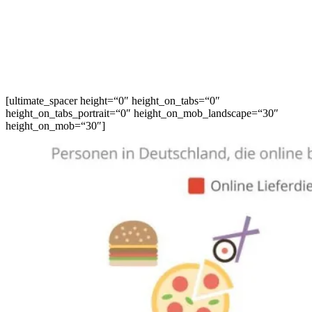
[ultimate_spacer height=“0″ height_on_tabs=“0″
height_on_tabs_portrait=“0″ height_on_mob_landscape=“30″
height_on_mob=“30″]