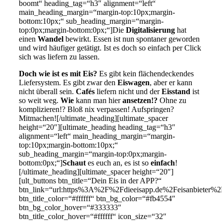
boomt“ heading_tag=“h3″ alignment=“left“
main_heading_margin=“margin-top:10px;margin-
bottom:10px;“ sub_heading_margin=“margin-
top:0px;margin-bottom:0px;“]Die
Digitalisierung
hat
einen
Wandel
bewirkt. Essen ist nun spontaner geworden
und wird häufiger getätigt. Ist es doch so einfach per Click
sich was liefern zu lassen.
Doch wie ist es mit Eis?
Es gibt kein flächendeckendes
Liefersystem. Es gibt zwar den
Eiswagen
, aber er kann
nicht überall sein.
Cafés
liefern nicht und der
Eisstand
ist
so weit weg.
Wie
kann man hier
ansetzen!?
Ohne zu
komplizieren!? Bloß nix verpassen! Aufspringen?
Mitmachen![/ultimate_heading][ultimate_spacer
height=“20″][ultimate_heading heading_tag=“h3″
alignment=“left“ main_heading_margin=“margin-
top:10px;margin-bottom:10px;“
sub_heading_margin=“margin-top:0px;margin-
bottom:0px;“]
Schaut
es euch an, es ist so
einfach
!
[/ultimate_heading][ultimate_spacer height=“20″]
[ult_buttons btn_title=“Dein Eis in der APP?“
btn_link=“url:https%3A%2F%2Fdieeisapp.de%2Feisanbieter%2
btn_title_color=“#ffffff“ btn_bg_color=“#fb4554″
btn_bg_color_hover=“#333333″
btn_title_color_hover=“#ffffff“ icon_size=“32″