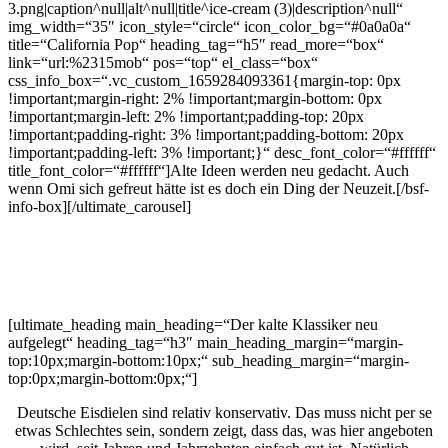
3.png|caption^null|alt^null|title^ice-cream (3)|description^null“
img_width=“35″ icon_style=“circle“ icon_color_bg=“#0a0a0a“
title=“California Pop“ heading_tag=“h5″ read_more=“box“
link=“url:%2315mob“ pos=“top“ el_class=“box“
css_info_box=“.vc_custom_1659284093361{margin-top: 0px
!important;margin-right: 2% !important;margin-bottom: 0px
!important;margin-left: 2% !important;padding-top: 20px
!important;padding-right: 3% !important;padding-bottom: 20px
!important;padding-left: 3% !important;}“ desc_font_color=“#ffffff“
title_font_color=“#ffffff“]Alte Ideen werden neu gedacht. Auch
wenn Omi sich gefreut hätte ist es doch ein Ding der Neuzeit.[/bsf-
info-box][/ultimate_carousel]
[ultimate_heading main_heading=“Der kalte Klassiker neu
aufgelegt“ heading_tag=“h3″ main_heading_margin=“margin-
top:10px;margin-bottom:10px;“ sub_heading_margin=“margin-
top:0px;margin-bottom:0px;“]
Deutsche Eisdielen sind relativ konservativ. Das muss nicht per se
etwas Schlechtes sein, sondern zeigt, dass das, was hier angeboten