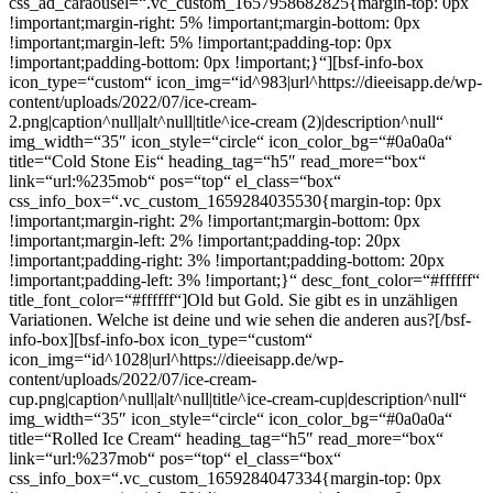
css_ad_caraousel=“.vc_custom_1657958682825{margin-top: 0px
!important;margin-right: 5% !important;margin-bottom: 0px
!important;margin-left: 5% !important;padding-top: 0px
!important;padding-bottom: 0px !important;}“][bsf-info-box
icon_type=“custom“ icon_img=“id^983|url^https://dieeisapp.de/wp-
content/uploads/2022/07/ice-cream-
2.png|caption^null|alt^null|title^ice-cream (2)|description^null“
img_width=“35″ icon_style=“circle“ icon_color_bg=“#0a0a0a“
title=“Cold Stone Eis“ heading_tag=“h5″ read_more=“box“
link=“url:%235mob“ pos=“top“ el_class=“box“
css_info_box=“.vc_custom_1659284035530{margin-top: 0px
!important;margin-right: 2% !important;margin-bottom: 0px
!important;margin-left: 2% !important;padding-top: 20px
!important;padding-right: 3% !important;padding-bottom: 20px
!important;padding-left: 3% !important;}“ desc_font_color=“#ffffff“
title_font_color=“#ffffff“]Old but Gold. Sie gibt es in unzähligen
Variationen. Welche ist deine und wie sehen die anderen aus?[/bsf-
info-box][bsf-info-box icon_type=“custom“
icon_img=“id^1028|url^https://dieeisapp.de/wp-
content/uploads/2022/07/ice-cream-
cup.png|caption^null|alt^null|title^ice-cream-cup|description^null“
img_width=“35″ icon_style=“circle“ icon_color_bg=“#0a0a0a“
title=“Rolled Ice Cream“ heading_tag=“h5″ read_more=“box“
link=“url:%237mob“ pos=“top“ el_class=“box“
css_info_box=“.vc_custom_1659284047334{margin-top: 0px