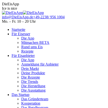
Skip
Facebook
Instagram
DieEisApp
to
page
page
Ice is nice
content
opens
opens
in
in
info@DieEisApp.de
+49-2238/ 956 1004
new
new
Mo. – Fr. 10 – 20 Uhr
window
window
Startseite
Für Eisesser
Die App
Mitmachen BETA
Rund ums Eis
Rezepte
Für Eisanbieter
Die App
Anmeldung für Anbieter
Dein Markt
Deine Produkte
Die Rezepte
Die Trends
Die Herstellung
Die Ausstattung
Das Startup
Das Gründerteam
Kooperation
Das BetaProgram