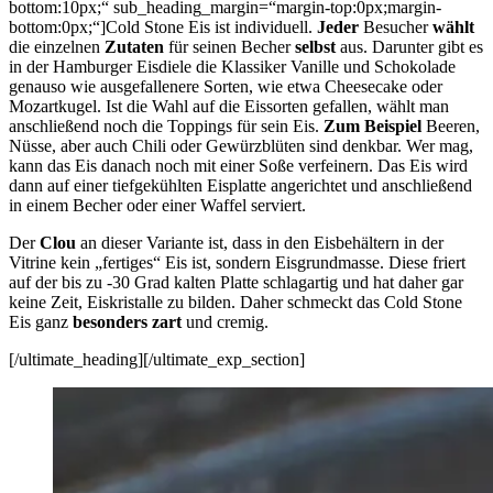
bottom:10px;“ sub_heading_margin=“margin-top:0px;margin-
bottom:0px;“]Cold Stone Eis ist individuell.
Jeder
Besucher
wählt
die einzelnen
Zutaten
für seinen Becher
selbst
aus. Darunter gibt es
in der Hamburger Eisdiele die Klassiker Vanille und Schokolade
genauso wie ausgefallenere Sorten, wie etwa Cheesecake oder
Mozartkugel. Ist die Wahl auf die Eissorten gefallen, wählt man
anschließend noch die Toppings für sein Eis.
Zum Beispiel
Beeren,
Nüsse, aber auch Chili oder Gewürzblüten sind denkbar. Wer mag,
kann das Eis danach noch mit einer Soße verfeinern. Das Eis wird
dann auf einer tiefgekühlten Eisplatte angerichtet und anschließend
in einem Becher oder einer Waffel serviert.
Der
Clou
an dieser Variante ist, dass in den Eisbehältern in der
Vitrine kein „fertiges“ Eis ist, sondern Eisgrundmasse. Diese friert
auf der bis zu -30 Grad kalten Platte schlagartig und hat daher gar
keine Zeit, Eiskristalle zu bilden. Daher schmeckt das Cold Stone
Eis ganz
besonders zart
und cremig.
[/ultimate_heading][/ultimate_exp_section]