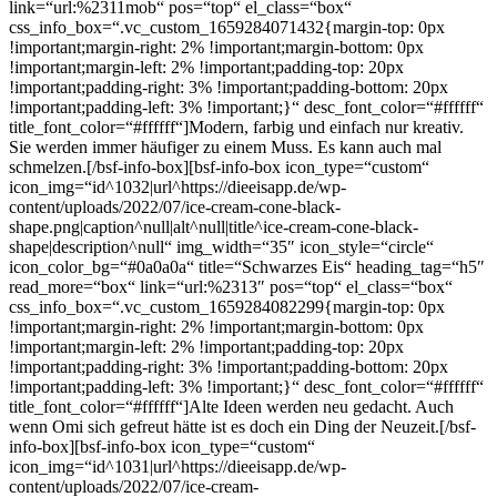
link=“url:%2311mob“ pos=“top“ el_class=“box“
css_info_box=“.vc_custom_1659284071432{margin-top: 0px
!important;margin-right: 2% !important;margin-bottom: 0px
!important;margin-left: 2% !important;padding-top: 20px
!important;padding-right: 3% !important;padding-bottom: 20px
!important;padding-left: 3% !important;}“ desc_font_color=“#ffffff“
title_font_color=“#ffffff“]Modern, farbig und einfach nur kreativ.
Sie werden immer häufiger zu einem Muss. Es kann auch mal
schmelzen.[/bsf-info-box][bsf-info-box icon_type=“custom“
icon_img=“id^1032|url^https://dieeisapp.de/wp-
content/uploads/2022/07/ice-cream-cone-black-
shape.png|caption^null|alt^null|title^ice-cream-cone-black-
shape|description^null“ img_width=“35″ icon_style=“circle“
icon_color_bg=“#0a0a0a“ title=“Schwarzes Eis“ heading_tag=“h5″
read_more=“box“ link=“url:%2313″ pos=“top“ el_class=“box“
css_info_box=“.vc_custom_1659284082299{margin-top: 0px
!important;margin-right: 2% !important;margin-bottom: 0px
!important;margin-left: 2% !important;padding-top: 20px
!important;padding-right: 3% !important;padding-bottom: 20px
!important;padding-left: 3% !important;}“ desc_font_color=“#ffffff“
title_font_color=“#ffffff“]Alte Ideen werden neu gedacht. Auch
wenn Omi sich gefreut hätte ist es doch ein Ding der Neuzeit.[/bsf-
info-box][bsf-info-box icon_type=“custom“
icon_img=“id^1031|url^https://dieeisapp.de/wp-
content/uploads/2022/07/ice-cream-