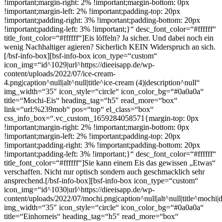
!important;margin-right: 2% !important;margin-bottom: 0px
!important;margin-left: 2% !important;padding-top: 20px
!important;padding-right: 3% !important;padding-bottom: 20px
!important;padding-left: 3% !important;}“ desc_font_color=“#ffffff“
title_font_color=“#ffffff“]Eis löffeln? Ja sicher. Und dabei noch ein
wenig Nachhaltiger agieren? Sicherlich KEIN Widerspruch an sich.
[/bsf-info-box][bsf-info-box icon_type=“custom“
icon_img=“id^1029|url^https://dieeisapp.de/wp-
content/uploads/2022/07/ice-cream-
4.png|caption^null|alt^null|title^ice-cream (4)|description^null“
img_width=“35″ icon_style=“circle“ icon_color_bg=“#0a0a0a“
title=“Mochi-Eis“ heading_tag=“h5″ read_more=“box“
link=“url:%239mob“ pos=“top“ el_class=“box“
css_info_box=“.vc_custom_1659284058571{margin-top: 0px
!important;margin-right: 2% !important;margin-bottom: 0px
!important;margin-left: 2% !important;padding-top: 20px
!important;padding-right: 3% !important;padding-bottom: 20px
!important;padding-left: 3% !important;}“ desc_font_color=“#ffffff“
title_font_color=“#ffffff“]Sie kann einem Eis das gewissen „Etwas“
verschaffen. Nicht nur optisch sondern auch geschmacklich sehr
ansprechend.[/bsf-info-box][bsf-info-box icon_type=“custom“
icon_img=“id^1030|url^https://dieeisapp.de/wp-
content/uploads/2022/07/mochi.png|caption^null|alt^null|title^mochi|d
img_width=“35″ icon_style=“circle“ icon_color_bg=“#0a0a0a“
title=“Einhorneis“ heading_tag=“h5″ read_more=“box“