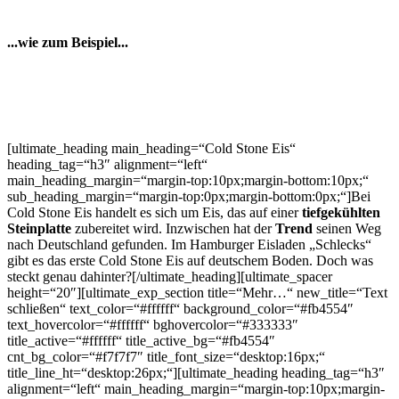
...wie zum Beispiel...
[ultimate_heading main_heading=“Cold Stone Eis“
heading_tag=“h3″ alignment=“left“
main_heading_margin=“margin-top:10px;margin-bottom:10px;“
sub_heading_margin=“margin-top:0px;margin-bottom:0px;“]Bei
Cold Stone Eis handelt es sich um Eis, das auf einer
tiefgekühlten
Steinplatte
zubereitet wird. Inzwischen hat der
Trend
seinen Weg
nach Deutschland gefunden. Im Hamburger Eisladen „Schlecks“
gibt es das erste Cold Stone Eis auf deutschem Boden. Doch was
steckt genau dahinter?[/ultimate_heading][ultimate_spacer
height=“20″][ultimate_exp_section title=“Mehr…“ new_title=“Text
schließen“ text_color=“#ffffff“ background_color=“#fb4554″
text_hovercolor=“#ffffff“ bghovercolor=“#333333″
title_active=“#ffffff“ title_active_bg=“#fb4554″
cnt_bg_color=“#f7f7f7″ title_font_size=“desktop:16px;“
title_line_ht=“desktop:26px;“][ultimate_heading heading_tag=“h3″
alignment=“left“ main_heading_margin=“margin-top:10px;margin-