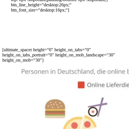
btn_line_height=“desktop:26px;“
btn_font_size=“desktop:16px;“]
[ultimate_spacer height=“0″ height_on_tabs=“0″
height_on_tabs_portrait=“0″ height_on_mob_landscape=“30″
height_on_mob=“30″]