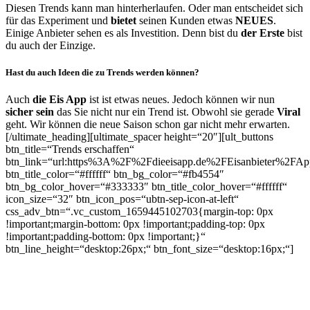
Diesen Trends kann man hinterherlaufen. Oder man entscheidet sich
für das Experiment und
bietet
seinen Kunden etwas
NEUES
.
Einige Anbieter sehen es als Investition. Denn bist du
der Erste
bist
du auch der Einzige.
Hast du auch Ideen die zu Trends werden können?
Auch
die Eis App
ist ist etwas neues. Jedoch können wir nun
sicher
sein
das Sie nicht nur ein Trend ist. Obwohl sie gerade
Viral
geht. Wir können die neue Saison schon gar nicht mehr erwarten.
[/ultimate_heading][ultimate_spacer height=“20″][ult_buttons
btn_title=“Trends erschaffen“
btn_link=“url:https%3A%2F%2Fdieeisapp.de%2FEisanbieter%2FA
btn_title_color=“#ffffff“ btn_bg_color=“#fb4554″
btn_bg_color_hover=“#333333″ btn_title_color_hover=“#ffffff“
icon_size=“32″ btn_icon_pos=“ubtn-sep-icon-at-left“
css_adv_btn=“.vc_custom_1659445102703{margin-top: 0px
!important;margin-bottom: 0px !important;padding-top: 0px
!important;padding-bottom: 0px !important;}“
btn_line_height=“desktop:26px;“ btn_font_size=“desktop:16px;“]