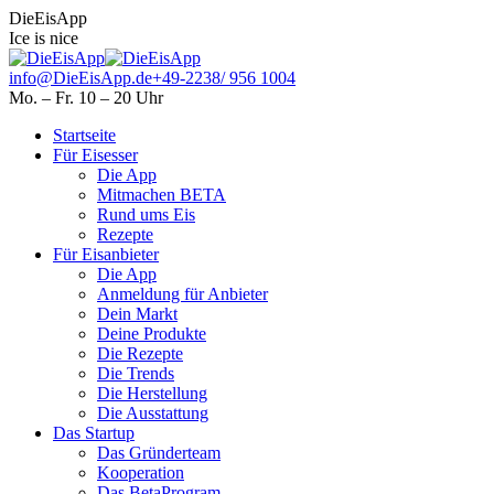
Skip
Facebook
Instagram
DieEisApp
to
page
page
Ice is nice
content
opens
opens
in
in
info@DieEisApp.de
+49-2238/ 956 1004
new
new
Mo. – Fr. 10 – 20 Uhr
window
window
Startseite
Für Eisesser
Die App
Mitmachen BETA
Rund ums Eis
Rezepte
Für Eisanbieter
Die App
Anmeldung für Anbieter
Dein Markt
Deine Produkte
Die Rezepte
Die Trends
Die Herstellung
Die Ausstattung
Das Startup
Das Gründerteam
Kooperation
Das BetaProgram