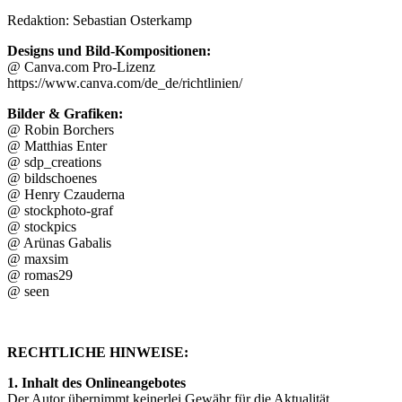
Redaktion: Sebastian Osterkamp
Designs und Bild-Kompositionen:
@ Canva.com Pro-Lizenz
https://www.canva.com/de_de/richtlinien/
Bilder & Grafiken:
@ Robin Borchers
@ Matthias Enter
@ sdp_creations
@ bildschoenes
@ Henry Czauderna
@ stockphoto-graf
@ stockpics
@ Arünas Gabalis
@ maxsim
@ romas29
@ seen
RECHTLICHE HINWEISE:
1. Inhalt des Onlineangebotes
Der Autor übernimmt keinerlei Gewähr für die Aktualität,