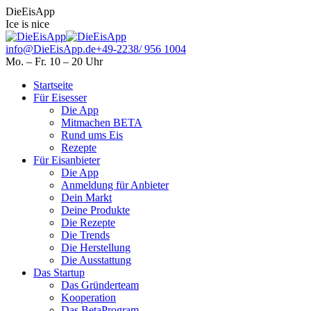
Skip
Facebook
Instagram
DieEisApp
to
page
page
Ice is nice
content
opens
opens
in
in
info@DieEisApp.de
+49-2238/ 956 1004
new
new
Mo. – Fr. 10 – 20 Uhr
window
window
Startseite
Für Eisesser
Die App
Mitmachen BETA
Rund ums Eis
Rezepte
Für Eisanbieter
Die App
Anmeldung für Anbieter
Dein Markt
Deine Produkte
Die Rezepte
Die Trends
Die Herstellung
Die Ausstattung
Das Startup
Das Gründerteam
Kooperation
Das BetaProgram