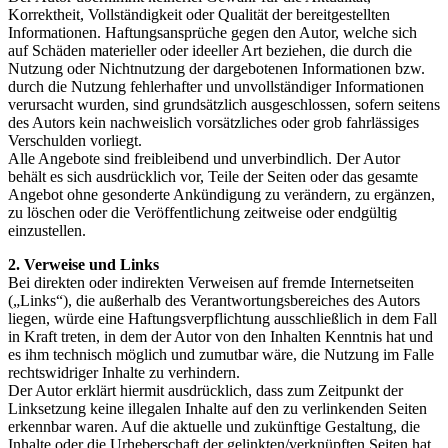
Korrektheit, Vollständigkeit oder Qualität der bereitgestellten
Informationen. Haftungsansprüche gegen den Autor, welche sich
auf Schäden materieller oder ideeller Art beziehen, die durch die
Nutzung oder Nichtnutzung der dargebotenen Informationen bzw.
durch die Nutzung fehlerhafter und unvollständiger Informationen
verursacht wurden, sind grundsätzlich ausgeschlossen, sofern seitens
des Autors kein nachweislich vorsätzliches oder grob fahrlässiges
Verschulden vorliegt.
Alle Angebote sind freibleibend und unverbindlich. Der Autor
behält es sich ausdrücklich vor, Teile der Seiten oder das gesamte
Angebot ohne gesonderte Ankündigung zu verändern, zu ergänzen,
zu löschen oder die Veröffentlichung zeitweise oder endgültig
einzustellen.
2. Verweise und Links
Bei direkten oder indirekten Verweisen auf fremde Internetseiten
(„Links“), die außerhalb des Verantwortungsbereiches des Autors
liegen, würde eine Haftungsverpflichtung ausschließlich in dem Fall
in Kraft treten, in dem der Autor von den Inhalten Kenntnis hat und
es ihm technisch möglich und zumutbar wäre, die Nutzung im Falle
rechtswidriger Inhalte zu verhindern.
Der Autor erklärt hiermit ausdrücklich, dass zum Zeitpunkt der
Linksetzung keine illegalen Inhalte auf den zu verlinkenden Seiten
erkennbar waren. Auf die aktuelle und zukünftige Gestaltung, die
Inhalte oder die Urheberschaft der gelinkten/verknüpften Seiten hat