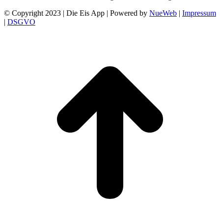
© Copyright 2023 | Die Eis App | Powered by
NueWeb
|
Impressum
|
DSGVO
t
T