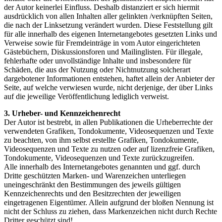
der Autor keinerlei Einfluss. Deshalb distanziert er sich hiermit
ausdrücklich von allen Inhalten aller gelinkten /verknüpften Seiten,
die nach der Linksetzung verändert wurden. Diese Feststellung gilt
für alle innerhalb des eigenen Internetangebotes gesetzten Links und
Verweise sowie für Fremdeinträge in vom Autor eingerichteten
Gästebüchern, Diskussionsforen und Mailinglisten. Für illegale,
fehlerhafte oder unvollständige Inhalte und insbesondere für
Schäden, die aus der Nutzung oder Nichtnutzung solcherart
dargebotener Informationen entstehen, haftet allein der Anbieter der
Seite, auf welche verwiesen wurde, nicht derjenige, der über Links
auf die jeweilige Veröffentlichung lediglich verweist.
3. Urheber- und Kennzeichenrecht
Der Autor ist bestrebt, in allen Publikationen die Urheberrechte der
verwendeten Grafiken, Tondokumente, Videosequenzen und Texte
zu beachten, von ihm selbst erstellte Grafiken, Tondokumente,
Videosequenzen und Texte zu nutzen oder auf lizenzfreie Grafiken,
Tondokumente, Videosequenzen und Texte zurückzugreifen.
Alle innerhalb des Internetangebotes genannten und ggf. durch
Dritte geschützten Marken- und Warenzeichen unterliegen
uneingeschränkt den Bestimmungen des jeweils gültigen
Kennzeichenrechts und den Besitzrechten der jeweiligen
eingetragenen Eigentümer. Allein aufgrund der bloßen Nennung ist
nicht der Schluss zu ziehen, dass Markenzeichen nicht durch Rechte
Dritter geschützt sind!