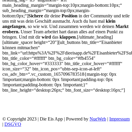
main_heading_margin=“margin-top:10px;margin-bottom:10px;“
sub_heading_margin=“margin-top:0px;margin-
bottom:0px;“]
Sichere
dir deine
Position
in der Community und teile
uns mit was dein Geschäft ausmacht. Auch du hast mal
klein
angefangen
, so wie wir. Und zusammen werden wir deinen
Markt
erobern.
Unser Team arbeitet hart daran alles auf einen Punkt zu
bringen. Und mit dir
wird
das
klappen
.[/ultimate_heading]
[ultimate_spacer height=“20″][ult_buttons btn_title=“Eisanbieter
können mitmachen“
btn_link=“url:https%3A%2F%2Fdieeisapp.de%2FEisanbieter%2FSub
btn_title_color=“#ffffff“ btn_bg_color=“#fb4554″
btn_bg_color_hover=“#333333″ btn_title_color_hover=“#ffffff“
icon_size=“32″ btn_icon_pos=“ubtn-sep-icon-at-left“
css_adv_btn=“.vc_custom_1657096783518{margin-top: 0px
!important;margin-bottom: 0px !important;padding-top: 0px
!important;padding-bottom: 0px !important;}“
btn_line_height=“desktop:26px;“ btn_font_size=“desktop:16px;“]
© Copyright 2023 | Die Eis App | Powered by
NueWeb
|
Impressum
|
DSGVO