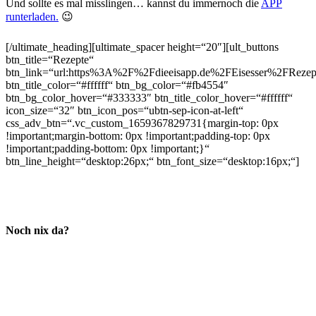
Und sollte es mal misslingen… kannst du immernoch die
APP
runterladen.
😉
[/ultimate_heading][ultimate_spacer height=“20″][ult_buttons
btn_title=“Rezepte“
btn_link=“url:https%3A%2F%2Fdieeisapp.de%2FEisesser%2FRezept
btn_title_color=“#ffffff“ btn_bg_color=“#fb4554″
btn_bg_color_hover=“#333333″ btn_title_color_hover=“#ffffff“
icon_size=“32″ btn_icon_pos=“ubtn-sep-icon-at-left“
css_adv_btn=“.vc_custom_1659367829731{margin-top: 0px
!important;margin-bottom: 0px !important;padding-top: 0px
!important;padding-bottom: 0px !important;}“
btn_line_height=“desktop:26px;“ btn_font_size=“desktop:16px;“]
Noch nix da?