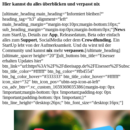
Hier kannst du alles überblicken und verpasst nix
[ultimate_heading main_heading=“Informiert bleiben?“
heading_tag=“h3″ alignment=“left“
main_heading_margin=“margin-top:10px;margin-bottom:10px;“
sub_heading_margin=“margin-top:0px;margin-bottom:0px;“]
News
zum StartUp, Details zur
App
, Releasedatum, Beta oder einfach
alles zum
Support
, SocialMedia oder dem
Crowdfunding
. Ein
StartUp lebt von der Aufmerksamkeit. Und du wirst teil der
Community und kannst
nix
mehr
verpassen
.[/ultimate_heading]
[ultimate_spacer height=“20″][ult_buttons btn_title=“Eisesser
erhalten Updates hier“
btn_link=“url:https%3A%2F%2Fdieeisapp.de%2FEisesser%2FSubsc
btn_title_color=“#ffffff“ btn_bg_color=“#fb4554″
btn_bg_color_hover=“#333333″ btn_title_color_hover=“#ffffff“
icon_size=“32″ btn_icon_pos=“ubtn-sep-icon-at-left“
css_adv_btn=“.vc_custom_1659369035386{margin-top: 0px
!important;margin-bottom: 0px !important;padding-top: 0px
!important;padding-bottom: 0px !important;}“
btn_line_height=“desktop:26px;“ btn_font_size=“desktop:16px;“]