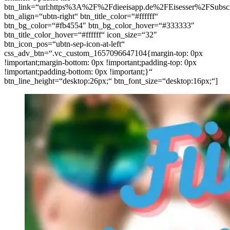
btn_link=“url:https%3A%2F%2Fdieeisapp.de%2FEisesser%2FSubsc
btn_align=“ubtn-right“ btn_title_color=“#ffffff“
btn_bg_color=“#fb4554″ btn_bg_color_hover=“#333333″
btn_title_color_hover=“#ffffff“ icon_size=“32″
btn_icon_pos=“ubtn-sep-icon-at-left“
css_adv_btn=“.vc_custom_1657096647104{margin-top: 0px
!important;margin-bottom: 0px !important;padding-top: 0px
!important;padding-bottom: 0px !important;}“
btn_line_height=“desktop:26px;“ btn_font_size=“desktop:16px;“]