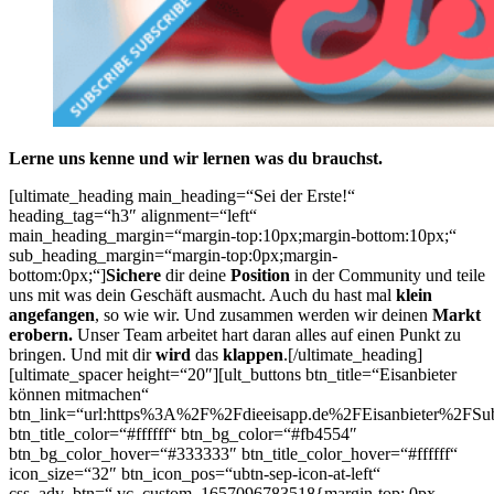
Lerne uns kenne und wir lernen was du brauchst.
[ultimate_heading main_heading=“Sei der Erste!“
heading_tag=“h3″ alignment=“left“
main_heading_margin=“margin-top:10px;margin-bottom:10px;“
sub_heading_margin=“margin-top:0px;margin-
bottom:0px;“]
Sichere
dir deine
Position
in der Community und teile
uns mit was dein Geschäft ausmacht. Auch du hast mal
klein
angefangen
, so wie wir. Und zusammen werden wir deinen
Markt
erobern.
Unser Team arbeitet hart daran alles auf einen Punkt zu
bringen. Und mit dir
wird
das
klappen
.[/ultimate_heading]
[ultimate_spacer height=“20″][ult_buttons btn_title=“Eisanbieter
können mitmachen“
btn_link=“url:https%3A%2F%2Fdieeisapp.de%2FEisanbieter%2FSub
btn_title_color=“#ffffff“ btn_bg_color=“#fb4554″
btn_bg_color_hover=“#333333″ btn_title_color_hover=“#ffffff“
icon_size=“32″ btn_icon_pos=“ubtn-sep-icon-at-left“
css_adv_btn=“.vc_custom_1657096783518{margin-top: 0px