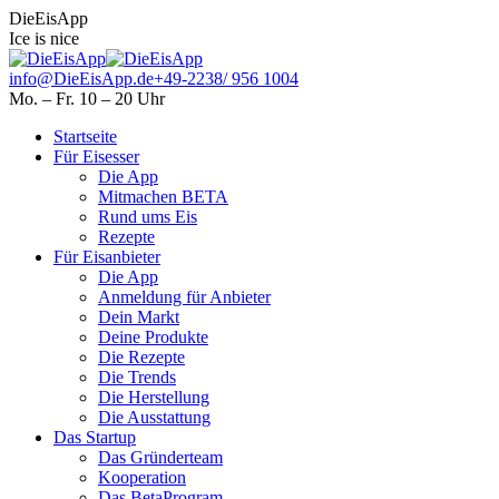
Skip
Facebook
Instagram
DieEisApp
to
page
page
Ice is nice
content
opens
opens
in
in
info@DieEisApp.de
+49-2238/ 956 1004
new
new
Mo. – Fr. 10 – 20 Uhr
window
window
Startseite
Für Eisesser
Die App
Mitmachen BETA
Rund ums Eis
Rezepte
Für Eisanbieter
Die App
Anmeldung für Anbieter
Dein Markt
Deine Produkte
Die Rezepte
Die Trends
Die Herstellung
Die Ausstattung
Das Startup
Das Gründerteam
Kooperation
Das BetaProgram