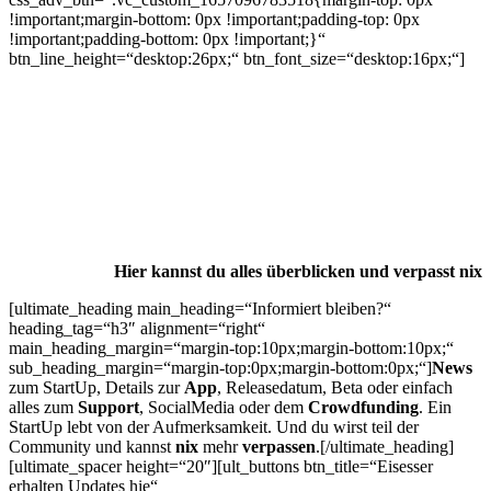
!important;margin-bottom: 0px !important;padding-top: 0px
!important;padding-bottom: 0px !important;}“
btn_line_height=“desktop:26px;“ btn_font_size=“desktop:16px;“]
Hier kannst du alles überblicken und verpasst nix
[ultimate_heading main_heading=“Informiert bleiben?“
heading_tag=“h3″ alignment=“right“
main_heading_margin=“margin-top:10px;margin-bottom:10px;“
sub_heading_margin=“margin-top:0px;margin-bottom:0px;“]
News
zum StartUp, Details zur
App
, Releasedatum, Beta oder einfach
alles zum
Support
, SocialMedia oder dem
Crowdfunding
. Ein
StartUp lebt von der Aufmerksamkeit. Und du wirst teil der
Community und kannst
nix
mehr
verpassen
.[/ultimate_heading]
[ultimate_spacer height=“20″][ult_buttons btn_title=“Eisesser
erhalten Updates hie“