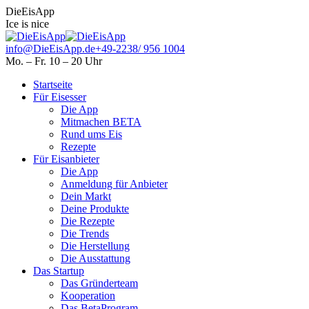
Skip
Facebook
Instagram
DieEisApp
to
page
page
Ice is nice
content
opens
opens
in
in
info@DieEisApp.de
+49-2238/ 956 1004
new
new
Mo. – Fr. 10 – 20 Uhr
window
window
Startseite
Für Eisesser
Die App
Mitmachen BETA
Rund ums Eis
Rezepte
Für Eisanbieter
Die App
Anmeldung für Anbieter
Dein Markt
Deine Produkte
Die Rezepte
Die Trends
Die Herstellung
Die Ausstattung
Das Startup
Das Gründerteam
Kooperation
Das BetaProgram