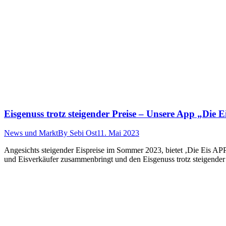
Eisgenuss trotz steigender Preise – Unsere App „Die E
News und Markt
By
Sebi Ost
11. Mai 2023
Angesichts steigender Eispreise im Sommer 2023, bietet ‚Die Eis APP‘ 
und Eisverkäufer zusammenbringt und den Eisgenuss trotz steigender 